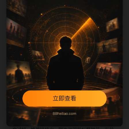
上一篇
下一篇
每日更新节奏
热门合集阅读入口整理围绕ylkd补充搜索场景、栏
目入口、图片说明和站内推荐。采集和生成内容时
采用少量、持续、错峰的方式，不同站点使用不同
标题角度，降低站群内容高度重复的风险。
本页不是单独堆叠关键词，而是把主题摘要、阅读
顺序、相关问题和继续浏览入口放在同一页面，帮
助移动端用户减少反复搜索，也让栏目页、内容页
和 sitemap 之间形成稳定的抓取路径。
从 SEO 角度看，旧站内容页最容易出现的问题是正