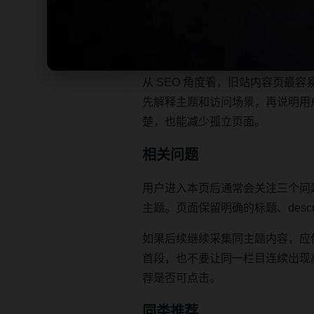
不同站点使用不同标题角度，降低
本页不是单独堆叠关键词，而是把
让栏目页、内容页和 sitemap 
从 SEO 角度看，旧站内容页
先解释主题和访问场景，再说明用
楚，也能减少孤立页面。
相关问题
用户进入本页后通常会关注三个问
主题。页面保留明确的标题、descr
如果后续继续采集同主题内容，应
首段，也不要让同一栏目连续出现高度重
荐是否可点击。
同类推荐